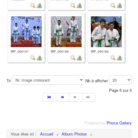
WP_000157
WP_000159
WP_000160
Tri
Nb à afficher
Page 5 sur 5
Powered by
Phoca Gallery
Vous êtes ici :
Accueil
Album Photos