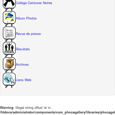
Collège Ceintures Noires
Album Photos
Revue de presse
Résultats
Archives
Liens Web
Warning
: Illegal string offset 'w' in
/htdocs/administrator/components/com_phocagallery/libraries/phocaga