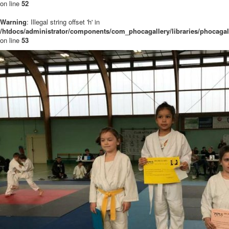
on line
52
Warning
: Illegal string offset 'h' in
/htdocs/administrator/components/com_phocagallery/libraries/phocaga
on line
53