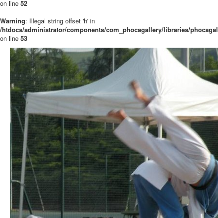
on line
52
Warning
: Illegal string offset 'h' in
/htdocs/administrator/components/com_phocagallery/libraries/phocaga
on line
53