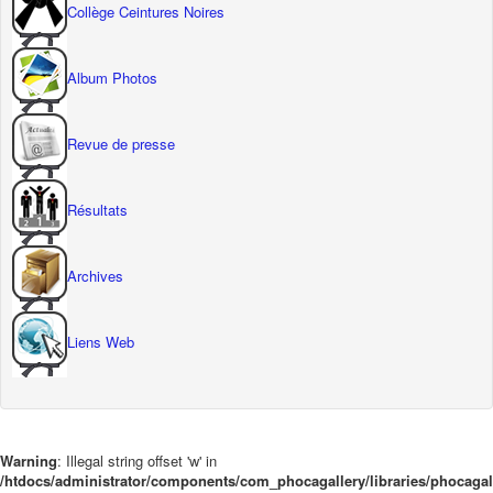
Collège Ceintures Noires
Album Photos
Revue de presse
Résultats
Archives
Liens Web
Warning
: Illegal string offset 'w' in
/htdocs/administrator/components/com_phocagallery/libraries/phocaga