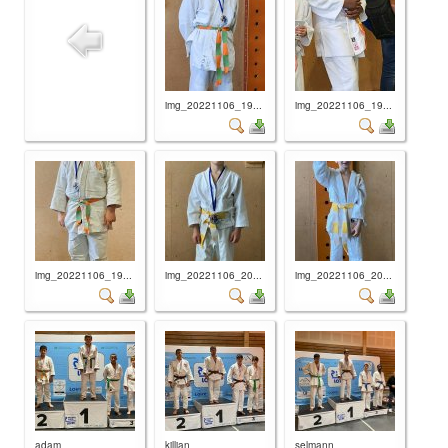
img_20221106_19...
img_20221106_19...
img_20221106_19...
img_20221106_20...
img_20221106_20...
adam
killian
selmann