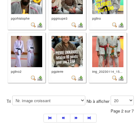
pgcrhistophe
pggroupe3
pglino
pglino2
pgpierre
img_20230114_15...
Tri
Nb à afficher
Page 2 sur 7