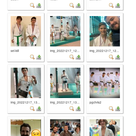
sel-kill
img_20221217_12...
img_20221217_12...
img_20221217_13...
img_20221217_13...
pgchris2