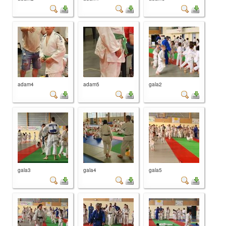
adam4
adam5
gala2
gala3
gala4
gala5