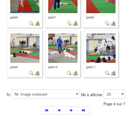
gala6
gala7
gala8
gala9
gala10
gala11
Tri
Nb à afficher
Page 4 sur 7