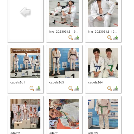
img_20230312_19...
img_20230312_19...
cadets2d1
cadets2d3
cadets2d4
adam2
adam1
adam3